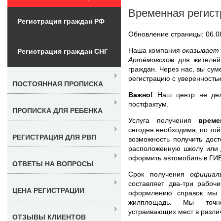
Временная регист
Регистрация граждан РФ
Обновление страницы: 06.0
Наша компания
оказывает 
Регистрация граждан СНГ
Артёмовском
для жителей
граждан. Через нас, вы сум
регистрацию с уверенностью
ПОСТОЯННАЯ ПРОПИСКА
Важно!
Наш центр не дела
постфактум.
ПРОПИСКА ДЛЯ РЕБЕНКА
Услуга получения
време
сегодня необходима, по той
РЕГИСТРАЦИЯ ДЛЯ РВП
возможность получить дост
расположенную школу или д
оформить автомобиль в ГИ
ОТВЕТЫ НА ВОПРОСЫ
Срок получения
официал
составляет два-три рабоч
ЦЕНА РЕГИСТРАЦИИ
оформлению справок мы 
жилплощадь. Мы точн
устраивающих мест в разли
ОТЗЫВЫ КЛИЕНТОВ