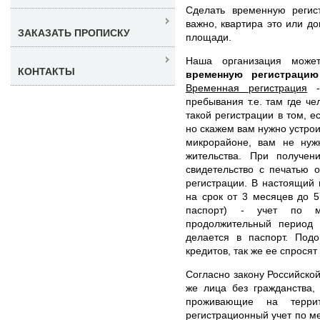
Сделать временную регис
важно, квартира это или д
ЗАКАЗАТЬ ПРОПИСКУ
площади.
Наша организация мож
КОНТАКТЫ
временную регистраци
Временная регистрация
- 
пребывания т.е. там где ч
такой регистрации в том, е
но скажем вам нужно устрои
микрорайоне, вам не нуж
жительства. При получен
свидетельство с печатью 
регистрации. В настоящий
на срок от 3 месяцев до 5
паспорт) - учет по м
продолжительный период
делается в паспорт. Подо
кредитов, так же ее спросят
Согласно закону Российской
же лица без гражданства,
проживающие на терри
регистрационный учет по м