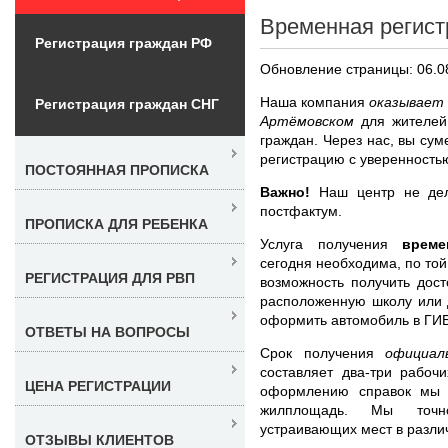
Временная регист
Регистрация граждан РФ
Обновление страницы: 06.0
Наша компания
оказывает 
Регистрация граждан СНГ
Артёмовском
для жителей
граждан. Через нас, вы сум
регистрацию с уверенностью
ПОСТОЯННАЯ ПРОПИСКА
Важно!
Наш центр не дела
постфактум.
ПРОПИСКА ДЛЯ РЕБЕНКА
Услуга получения
време
сегодня необходима, по той
РЕГИСТРАЦИЯ ДЛЯ РВП
возможность получить дост
расположенную школу или д
оформить автомобиль в ГИ
ОТВЕТЫ НА ВОПРОСЫ
Срок получения
официал
составляет два-три рабоч
ЦЕНА РЕГИСТРАЦИИ
оформлению справок мы 
жилплощадь. Мы точн
устраивающих мест в разли
ОТЗЫВЫ КЛИЕНТОВ