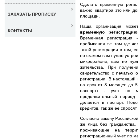
Сделать временную регис
важно, квартира это или д
ЗАКАЗАТЬ ПРОПИСКУ
площади.
Наша организация мож
КОНТАКТЫ
временную регистраци
Временная регистрация
- 
пребывания т.е. там где ч
такой регистрации в том, е
но скажем вам нужно устрои
микрорайоне, вам не нуж
жительства. При получен
свидетельство с печатью 
регистрации. В настоящий
на срок от 3 месяцев до 5
паспорт) - учет по м
продолжительный период
делается в паспорт. Подо
кредитов, так же ее спросят
Согласно закону Российской
же лица без гражданства,
проживающие на терри
регистрационный учет по м